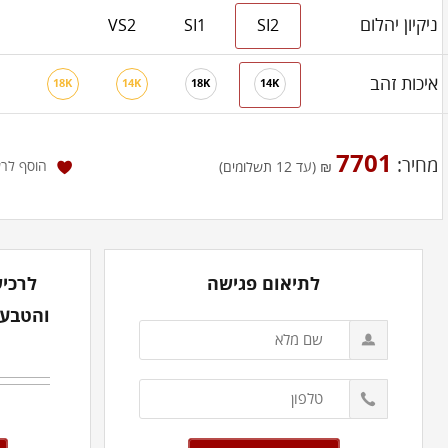
ניקיון יהלום
VS2
SI1
SI2
איכות זהב
18K
14K
18K
14K
7701
מחיר:
הוסף לר
₪ (עד 12 תשלומים)
לתיאום פגישה
לרכיש
והטבעת אצ