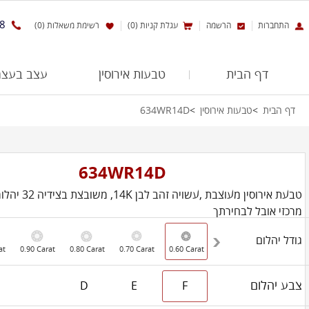
8
התחברות
הרשמה
עגלת קניות (0)
רשימת משאלות (0)
דף הבית
טבעות אירוסין
עצב בעצמ
דף הבית
טבעות אירוסין
634WR14D
634WR14D
טבעת אירוסין מעוצבת ,ע
מרכזי אובל לבחירתך
גודל יהלום
at
0.90 Carat
0.80 Carat
0.70 Carat
0.60 Carat
צבע יהלום
D
E
F