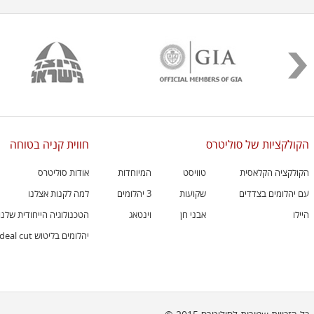
הקולקציות של סוליטרס
חווית קניה בטוחה
הקולקציה הקלאסית
טוויסט
המיוחדות
אודות סוליטרס
עם יהלומים בצדדים
שקועות
3 יהלומים
למה לקנות אצלנו
היילו
אבני חן
וינטאג
הטכנולוגיה הייחודית שלנו
יהלומים בליטוש ideal cut