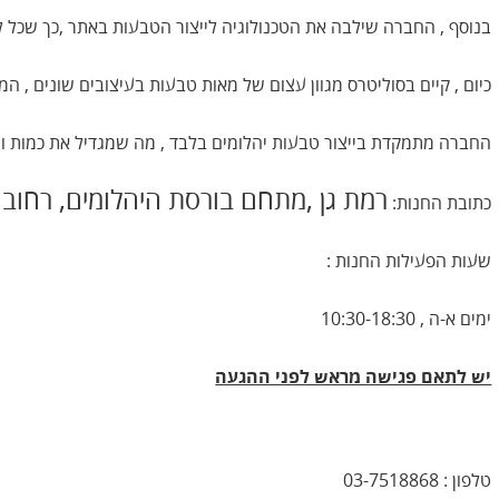
בנוסף , החברה שילבה את הטכנולוגיה לייצור הטבעות באתר ,כך שכל לק
כיום , קיים בסוליטרס מגוון עצום של מאות טבעות בעיצובים שונים , המחולקים ל 10 סגנ
החברה מתמקדת בייצור טבעות יהלומים בלבד , מה שמגדיל את כמות והיצ
רמת גן ,מתחם בורסת היהלומים, רחוב הרקון 9, 
כתובת החנות:
שעות הפעילות החנות :
ימים א-ה , 10:30-18:30
יש לתאם פגישה מראש לפני ההגעה
טלפון : 03-7518868