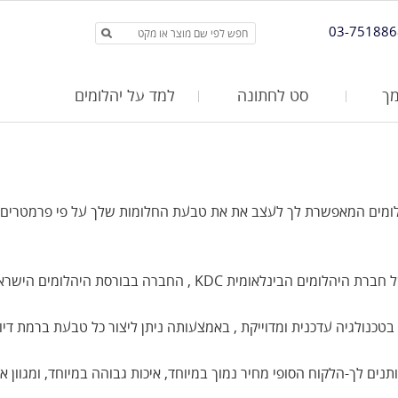
03-751886
ך
סט לחתונה
למד על יהלומים
יהלומים המאפשרת לך לעצב את את טבעת החלומות שלך על פי פרמטרים 
ת , ועוסקת בליטוש, ייבוא וייצוא של יהלומים מזה 3 דורות .
נולגיה עדכנית ומדוייקת , באמצעותה ניתן ליצור כל טבעת ברמת דיוק ג
ותנים לך-הלקוח הסופי מחיר נמוך במיוחד, איכות גבוהה במיוחד, ומגוו