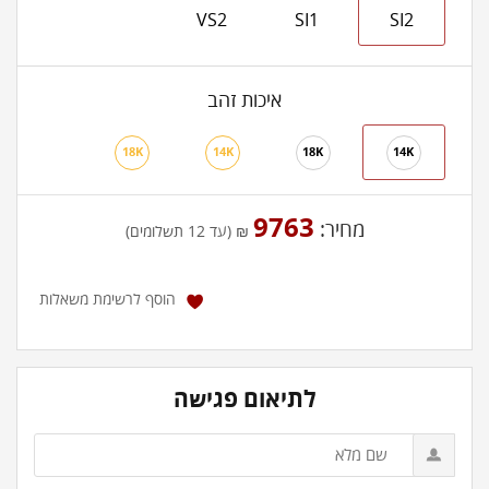
VS2
SI1
SI2
איכות זהב
18K
14K
18K
14K
9763
מחיר:
₪ (עד 12 תשלומים)
הוסף לרשימת משאלות
לתיאום פגישה