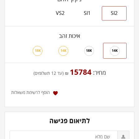
VS2
SI1
SI2
איכות זהב
18K
14K
18K
14K
15784
מחיר:
₪ (עד 12 תשלומים)
הוסף לרשימת משאלות
לתיאום פגישה