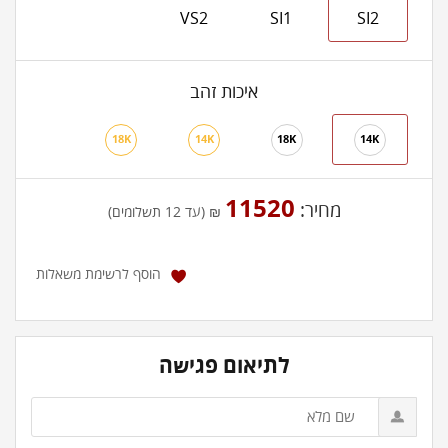
VS2
SI1
SI2
איכות זהב
18K
14K
18K
14K
11520
מחיר:
₪ (עד 12 תשלומים)
הוסף לרשימת משאלות
לתיאום פגישה