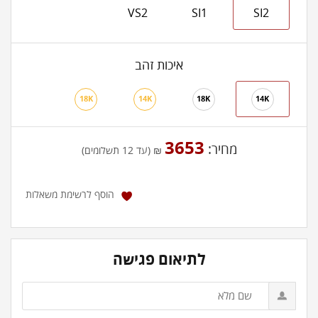
VS2
SI1
SI2
איכות זהב
18K
14K
18K
14K
3653
מחיר:
₪ (עד 12 תשלומים)
הוסף לרשימת משאלות
לתיאום פגישה