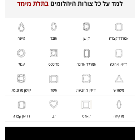
למד על כל צורות היהלומים
בתלת מימד
אמרלד קצרה
קושן
אובל
טיפה
רדיאן ארוכה
אמרלד ארוכה
פרינסס
עגול
משולש
רדיאן מרובעת
אשר
קושן מרובעת
מרקיזה
קארס
לב
רדיאן קצרה