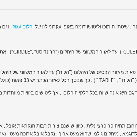
. שיטת חיתוכו וליטושו דומה באופן עקרוני לזו של
יהלום עגול
, וגם ה
GIRDLE"
"CULE
) ועד לאזור המשווני של היהלום ("הרונדיסט" ,
דומה , גם אזור ה"כתר " של היהלום יש 8 פאות המתחלקות ל – 24 פאות מאזור הבסיס של היהלום ("הלוח"
TABLE
הלוח " , "
" ) . כך שבסך הכל לאזור הכתר יש 33 פאות (כולל ה"לוח") .
ר גם היא אינה שווה בכל חלקי היהלום , אך ליטושים בזוויות מיוחדות
) תהיה פרופרציונלית , כיוון שישנם צורות רבות הנקראות אובל , אבל,
דוגמא , מיהלום גולמי שהוא מעט ארוך , נקבל אובל ארוכה מעט . זאת