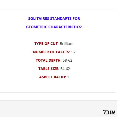
SOLITAIRES STANDARTS FOR
GEOMETRIC CHARACTERISTICS:
TYPE OF CU
T
: Brilliant
NUMBER OF FACETS
:
57
0.80 Carat
0.90 Carat
1.00 Carat
TOTAL DEPTH:
58-62
TABLE SIZE:
54-62
ASPECT RATIO:
1
6.80*4.85 MM
7.20*5.10 MM
7.60*5.40 MM
אובל