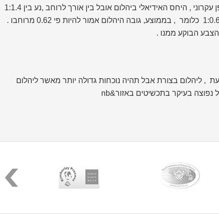
יותר - שכידוע יהלום נמכר גם על פי משקלו . לכן חשוב למצוא יהלום שאינו ארוך מידי ,צר מידי , קצר מידי , נמוך מידי , או גבוה מידי . באופן עקרוני , היחס האידיאלי ביהלום אובל בין אורך לרוחב ,נע בין 1:1.4
ל 1:1.5 . כלומר, בממוצע , אורך היהלום אמור להיות פי 1.45 מרוחב היהלום . היחס בין גובה היהלום לרוחבו - אמור לנוע בין : 1:0.58 ל 1:0.65 כלומר , בממוצע, גובה היהלום אמור להיות פי 0.62 מרוחבו .
והצבע הבוקע ממנו .
עת , ליהלום בצורת אבל תהיה נוכחות גדולה יותר מאשר ליהלום
 נפוצה בעיקר בתכשיטים באזור&nb