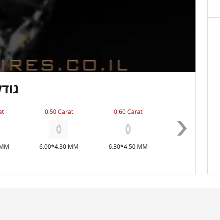
גודל
at
0.50 Carat
0.60 Carat
0.70 Carat
 MM
6.00*4.30 MM
6.30*4.50 MM
6.50*4.65 MM