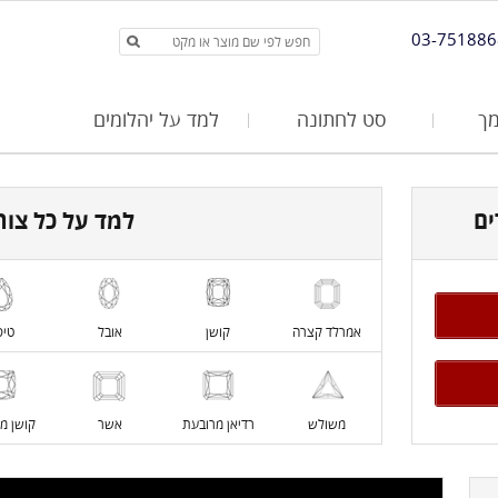
03-751886
ך
סט לחתונה
למד על יהלומים
למד על כל צור
אמרלד קצרה
קושן
אובל
טיפ
משולש
רדיאן מרובעת
אשר
קושן מ