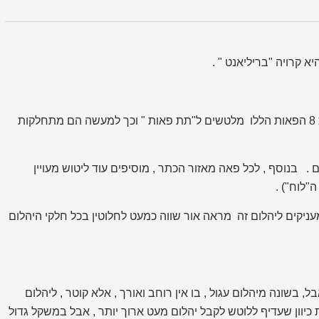
יא קרויה "בריליאנט " .
") ; את 8 הפאות הללו מלטשים ל"תת פאות " וכך למעשה הם מתחלקות
) עד לאזור המשווני של היהלום . בנוסף , לכל פאה מאזור הכתר , מוסיפים עוד ליטוש מעויין
 מעניקים ליהלום זה מראה אור שווה כמעט לחלוטין בכל חלקי היהלום
 בשונה מיהלום עגול , בו אין רוחב ואורך , אלא קוטר , ליהלום
 כיוון שעדיף ללוטש לקבל יהלום מעט ארוך יותר , אבל במשקל גדול