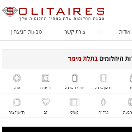
אודות
יצירת קשר
טבעות הניצחון
ות היהלומים
בתלת מימד
ה
רדיאן ארוכה
אמרלד ארוכה
פרינסס
עגול
רובעת
מרקיזה
קארס
לב
רדיאן קצרה