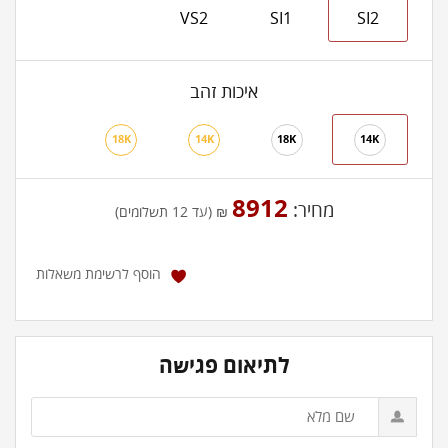
VS2
SI1
SI2
איכות זהב
18K
14K
18K
14K
8912
מחיר:
₪ (עד 12 תשלומים)
הוסף לרשימת משאלות
לתיאום פגישה