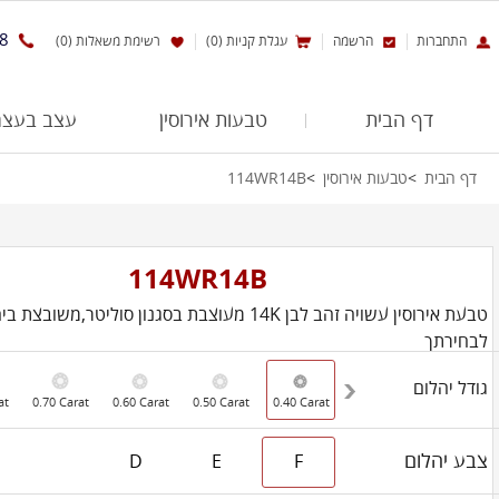
8
התחברות
הרשמה
עגלת קניות (0)
רשימת משאלות (0)
דף הבית
טבעות אירוסין
עצב בעצמ
דף הבית
טבעות אירוסין
114WR14B
114WR14B
טבעת אירוסין עשויה זהב לבן 14K מעוצבת בסגנון סוליטר,משו
לבחירתך
גודל יהלום
at
0.70 Carat
0.60 Carat
0.50 Carat
0.40 Carat
צבע יהלום
D
E
F