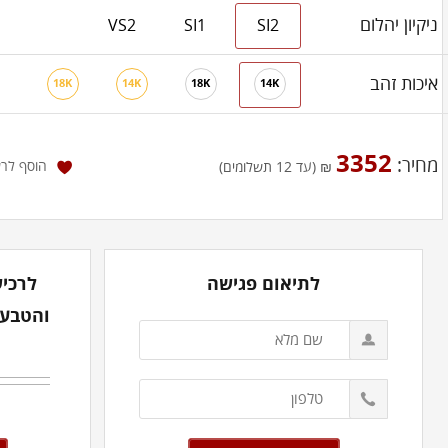
ניקיון יהלום
VS2
SI1
SI2
איכות זהב
18K
14K
18K
14K
3352
מחיר:
הוסף לר
₪ (עד 12 תשלומים)
לתיאום פגישה
לרכיש
והטבעת אצ