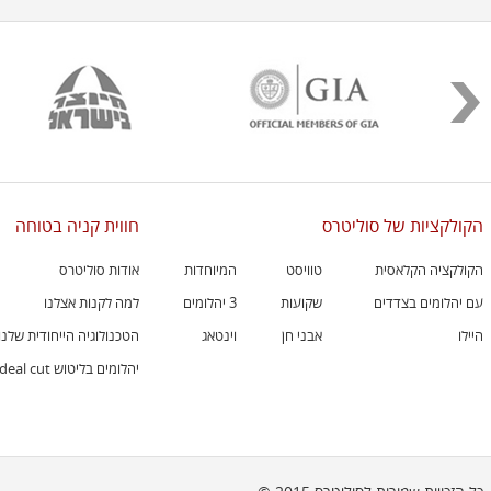
הקולקציות של סוליטרס
חווית קניה בטוחה
הקולקציה הקלאסית
טוויסט
המיוחדות
אודות סוליטרס
עם יהלומים בצדדים
שקועות
3 יהלומים
למה לקנות אצלנו
היילו
אבני חן
וינטאג
הטכנולוגיה הייחודית שלנו
יהלומים בליטוש ideal cut